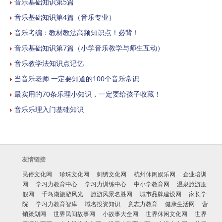
音乐基础知识第5篇
音乐基础知识第4篇（音乐专业）
音乐考编：教材教法高频知识点！必背！
音乐基础知识第7篇（小学音乐教学与师生互动）
音乐教学法知识点记忆
当音乐老师 一定要知道的100个音乐常识
最实用的70条乐理小知识，一定要给孩子收藏！
音乐乐理入门基础知识
友情链接
民俗文化网
珍珠文化网
刺绣文化网
杭州休闲娱乐网
企业培训
网
学习力教育中心
学习力训练中心
中小学教育网
温泉旅游度
假网
千岛湖旅游风光
旅游风景名胜网
城市品牌建设网
家长学
院
学习力教育智库
域名投资知识
意志力教育
健康生活网
营
销策划网
世界民间故事网
小故事大全网
世界休闲文化网
世界