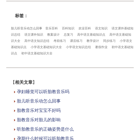
标签：
胎儿听音乐动怎么回事
音乐百科
百科知识
农业百科
语文知识
语文课外基础知
识总结
语文课外知识
教案设计
总复习
高中语文基础知识点
高中语文基础知
识大全
高中语文知识总结
考前练习
课后练习
教学设计
同步练习
小学语文
基础知识点
小学语文基础知识大全
小学语文知识总结
暑假作业
初中语文基础知
识点
初中语文基础知识大全
【
相关文章
】
孕妇睡觉可以听胎教音乐吗
胎儿听音乐动怎么回事
胎教音乐对宝宝不好吗
胎教音乐对胎儿的影响
听胎教音乐的正确姿势是什么
孕期什么时候可以听胎教音乐